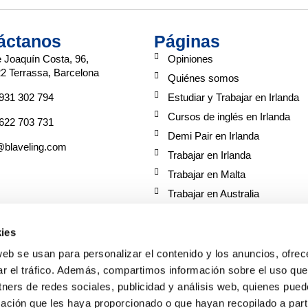
áctanos
Páginas
e Joaquín Costa, 96,
Opiniones
2 Terrassa, Barcelona
Quiénes somos
931 302 794
Estudiar y Trabajar en Irlanda
Cursos de inglés en Irlanda
622 703 731
Demi Pair en Irlanda
@blaveling.com
Trabajar en Irlanda
Trabajar en Malta
Trabajar en Australia
Cursos de inglés en Irlanda pa
s
ies
Academias de inglés en Irlanda
web se usan para personalizar el contenido y los anuncios, ofrec
ar el tráfico. Además, compartimos información sobre el uso que
tners de redes sociales, publicidad y análisis web, quienes pue
 colaboradoras
ación que les haya proporcionado o que hayan recopilado a parti