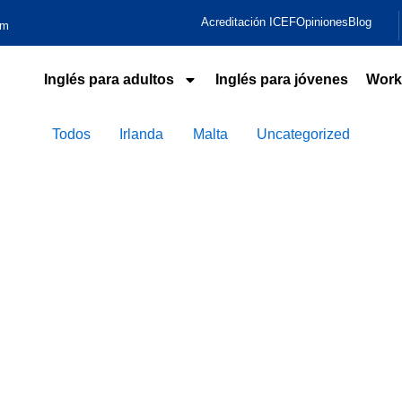
Acreditación ICEF
Opiniones
Blog
om
Inglés para adultos
Inglés para jóvenes
Work
Todos
Irlanda
Malta
Uncategorized