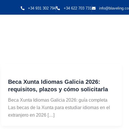
Ir
Filter
+34 931 302 794
+34 622 703 731
info@blaveling.c
al
posts
contenido
by
category
Beca Xunta Idiomas Galicia 2026:
requisitos, plazos y cómo solicitarla
Beca Xunta Idiomas Galicia 2026: guía completa
Las becas de la Xunta para estudiar idiomas en el
extranjero en 2026 […]