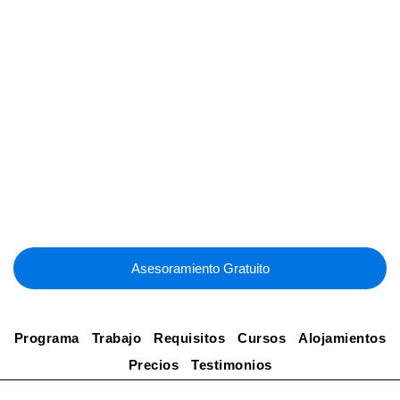
Ir
al
contenido
Prácticas profesionales en Malta
Asesoramiento Gratuito
Programa
Trabajo
Requisitos
Cursos
Alojamientos
Precios
Testimonios