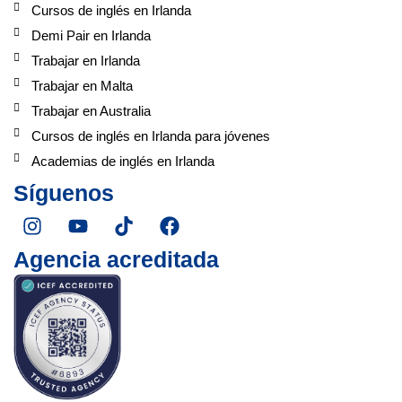
Cursos de inglés en Irlanda
Demi Pair en Irlanda
Trabajar en Irlanda
Trabajar en Malta
Trabajar en Australia
Cursos de inglés en Irlanda para jóvenes
Academias de inglés en Irlanda
Síguenos
I
Y
T
F
n
o
i
a
s
u
k
c
Agencia acreditada
t
t
t
e
a
u
o
b
g
b
k
o
r
e
o
a
k
m