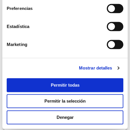
Preferencias
Estadística
Marketing
Cursos de inglés
Clases:
15 horas por semana
Horario:
de lunes a viernes de mañana o tarde
Mostrar detalles
Los cursos de inglés se enfocan en habilidades de
comunicación para situaciones reales.
Permitir todas
Practicarás las habilidades de hablar, escuchar, leer y
escribir.
Permitir la selección
Aprenderás nuevo vocabulario y mejorarás la
pronunciación.
Denegar
Tus profesores supervisarán tu progreso a lo largo del
curso.