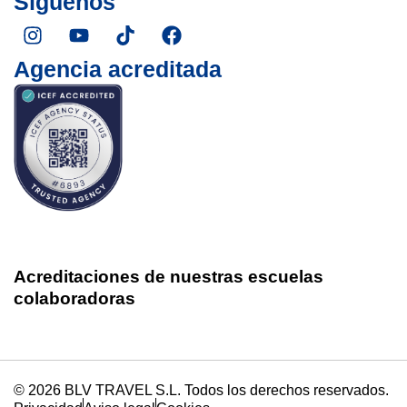
Síguenos
I
Y
T
F
n
o
i
a
s
u
k
c
Agencia acreditada
t
t
t
e
a
u
o
b
g
b
k
o
r
e
o
a
k
m
Acreditaciones de nuestras escuelas
colaboradoras
Agenda una llamada
© 2026 BLV TRAVEL S.L. Todos los derechos reservados.
Presupuesto personalizado