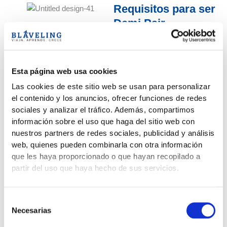
Requisitos para ser
Demi Pair
Para acceder al programa Demi
Pair en Inglaterra, debes
cumplir con los siguientes
requisitos:
Esta página web usa cookies
Ser miembro de la Unión
Las cookies de este sitio web se usan para personalizar
Europea.
el contenido y los anuncios, ofrecer funciones de redes
Tener entre 19 y 27 años.
sociales y analizar el tráfico. Además, compartimos
información sobre el uso que haga del sitio web con
Nivel de inglés intermedio.
nuestros partners de redes sociales, publicidad y análisis
No es necesario tener un
web, quienes pueden combinarla con otra información
certificado.
que les haya proporcionado o que hayan recopilado a
Estancia mínima de doce
partir del uso que haya hecho de sus servicios.
semanas.
Ser una persona madura y
Selección
responsable, y tener algo de
Necesarias
de
experiencia en el cuidado de
consentimiento
niños.