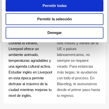
música y oportunidades
personalizada sin costes
Permitir todas
reales para practicar el
ocultos.
¿Qué necesito
idioma.
Permitir la selección
¿Qué ventajas
para estudiar
tiene estudiar
inglés en
inglés en Liverpool
Liverpool?
Denegar
durante el verano?
Si tu estancia es menor a
Durante el verano,
seis meses y vienes de la
Liverpool ofrece un
UE o países
ambiente animado,
latinoamericanos, no
temperaturas agradables y
siempre se requiere
una agenda cultural activa.
visado. Para estancias
Estudiar inglés en Liverpool
más largas, te ayudamos
en esta época permite
con todo el proceso. En
disfrutar al máximo de la
Blaveling, te asesoramos
ciudad mientras mejoras tu
desde el primer paso hasta
nivel de inglés.
tu regreso.