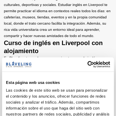
culturales, deportivas y sociales. Estudiar inglés en Liverpool te
permite practicar el idioma en contextos reales todos los días: en
cafeterías, museos, tiendas, eventos y en la propia comunidad
local, donde el trato cercano facilita la integración. Además, su
rica vida universitaria crea un entorno ideal para aprender,
compartir y hacer nuevas amistades de todo el mundo.
Curso de inglés en Liverpool con
alojamiento
En Blaveling, te ayudamos a organizar tu curso de inglés en
Liverpool con alojamiento incluido, para que vivas una
experiencia completa desde el primer día, sin complicaciones.
Ofrecemos dos opciones principales: alojarte con una familia
Esta página web usa cookies
anfitriona, ideal para practicar inglés a diario en un entorno
auténtico y acogedor; o en un piso compartido, perfecto si
Las cookies de este sitio web se usan para personalizar
prefieres mayor independencia y una vida social activa con otros
el contenido y los anuncios, ofrecer funciones de redes
estudiantes internacionales. Todos los alojamientos están
sociales y analizar el tráfico. Además, compartimos
seleccionados cuidadosamente para garantizar comodidad,
información sobre el uso que haga del sitio web con
seguridad y una ubicación conveniente cerca de la escuela.
nuestros partners de redes sociales, publicidad y análisis