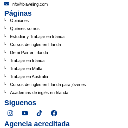
info@blaveling.com
Páginas
Opiniones
Quiénes somos
Estudiar y Trabajar en Irlanda
Cursos de inglés en Irlanda
Demi Pair en Irlanda
Trabajar en Irlanda
Trabajar en Malta
Trabajar en Australia
Cursos de inglés en Irlanda para jóvenes
Academias de inglés en Irlanda
Síguenos
I
Y
T
F
n
o
i
a
s
u
k
c
Agencia acreditada